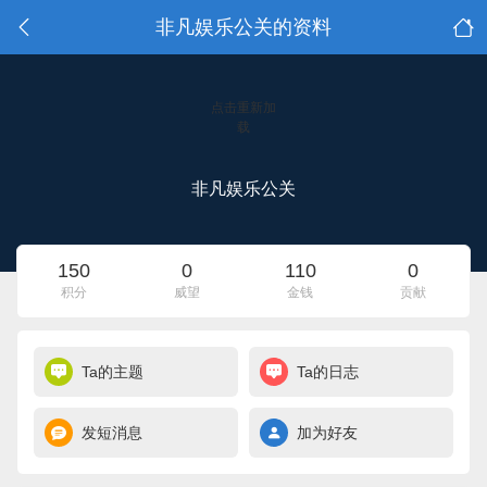
非凡娱乐公关的资料
点击重新加
载
非凡娱乐公关
150
0
110
0
积分
威望
金钱
贡献
Ta的主题
Ta的日志
发短消息
加为好友