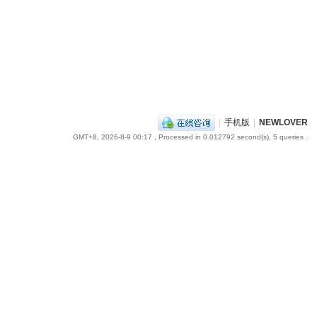
|
手机版
|
NEWLOVER
GMT+8, 2026-8-9 00:17
, Processed in 0.012792 second(s), 5 queries .