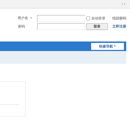
切
换
用户名
自动登录
找回密码
到
窄
密码
立即注册
登录
版
快捷导航