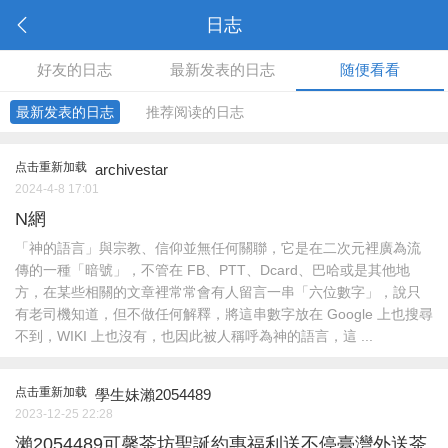
日志
好友的日志
最新发表的日志
随便看看
最新发表的日志
推荐阅读的日志
点击重新加载
archivestar
2024-4-8 17:01
N網
「神的語言」與宗教、信仰並無任何關聯，它是在二次元裡廣為流
傳的一種「暗號」，不管在 FB、PTT、Dcard、巴哈或是其他地
方，在某些相關的文章裡常常會有人留言一串「六位數字」，說只
有老司機知道，但不做任何解釋，將這串數字放在 Google 上也搜尋
不到，WIKI 上也沒有，也因此被人稱呼為神的語言，這 ...
点击重新加载
學生妹瀨2054489
2023-12-25 22:28
瀨2054489可馨茶坊聖誕約惠福利送不停臺灣外送茶