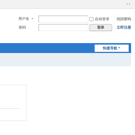
切
换
用户名
自动登录
找回密码
到
窄
密码
立即注册
登录
版
快捷导航