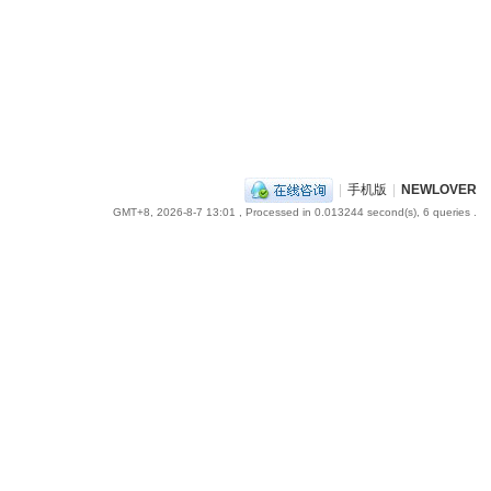
|
手机版
|
NEWLOVER
GMT+8, 2026-8-7 13:01
, Processed in 0.013244 second(s), 6 queries .