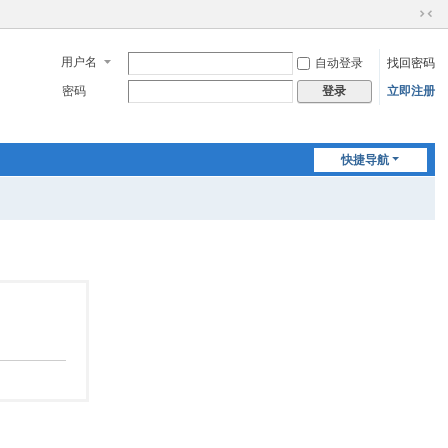
切
换
用户名
自动登录
找回密码
到
窄
密码
立即注册
登录
版
快捷导航