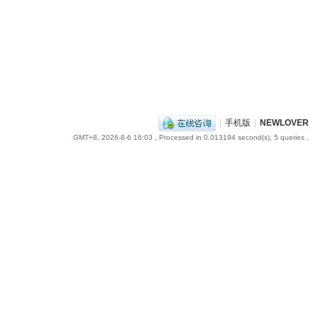
|
手机版
|
NEWLOVER
GMT+8, 2026-8-6 16:03
, Processed in 0.013194 second(s), 5 queries .