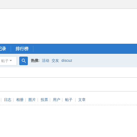
记录
排行榜
热搜:
活动
交友
discuz
帖子
搜
索
|
日志
|
相册
|
图片
|
投票
|
用户
|
帖子
|
文章