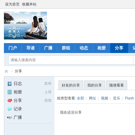
设为首页
收藏本站
门户
导读
广播
群组
动态
相册
分享
›
分享
新
日志
发布
好友的分享
我的分享
随便看看
情
相册
上传
人
按类型查看:
全部
|
网址
|
视频
|
音乐
|
Flash
分享
添加
论
记录
现在还没分享
坛
广播