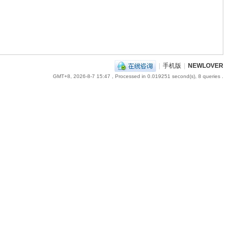
|
手机版
|
NEWLOVER
GMT+8, 2026-8-7 15:47
, Processed in 0.019251 second(s), 8 queries .