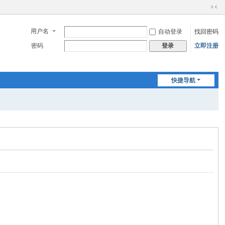
切
换
用户名
自动登录
找回密码
到
窄
密码
立即注册
登录
版
快捷导航