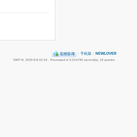
|
手机版
|
NEWLOVER
GMT+8, 2026-8-8 02:24
, Processed in 0.014780 second(s), 16 queries .