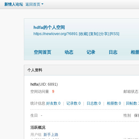
新情人论坛
返回首页
hdfa的个人空间
https://newlover.org/?6891
[收藏]
[复制]
[分享]
[RSS]
空间首页
动态
记录
日志
相
个人资料
hdfa
(UID: 6891)
空间访问量
9
邮箱状态
统计信息
好友数 0
|
记录数 0
|
日志数 0
|
相册数 0
|
回帖数 
生日
-
性别
保
活跃概况
用户组
新手上路