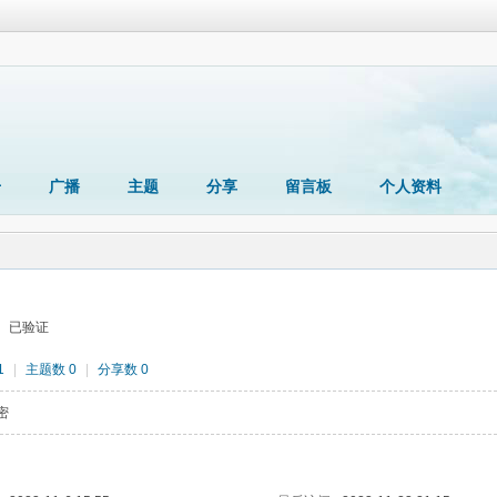
册
广播
主题
分享
留言板
个人资料
已验证
1
|
主题数 0
|
分享数 0
密