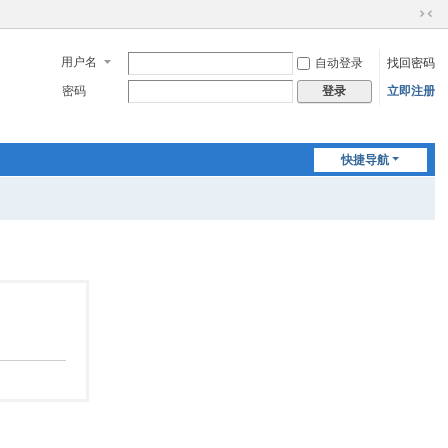
切
换
用户名
自动登录
找回密码
到
窄
密码
立即注册
登录
版
快捷导航