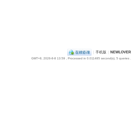
|
手机版
|
NEWLOVER
GMT+8, 2026-8-8 13:59
, Processed in 0.011485 second(s), 5 queries .